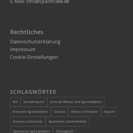
E-Mail: info@spaintrade.de
Rechtliches
Datenschutzerklärung
Impressum
Cookie-Einstellungen
SCHLAGWÖRTER
Bio
Direktimport
Donosti Weine und Spezialitäten
Erlesene Spezialitäten
Genuss
Iberico Schinken
Import
Quesos Lominchar
Spanische Lebensmittel
Spanische Spezialitäten
Ökologisch