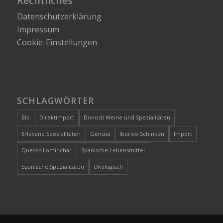
Rechtliches
Datenschutzerklärung
Impressum
Cookie-Einstellungen
SCHLAGWÖRTER
Bio
Direktimport
Donosti Weine und Spezialitäten
Erlesene Spezialitäten
Genuss
Iberico Schinken
Import
Quesos Lominchar
Spanische Lebensmittel
Spanische Spezialitäten
Ökologisch